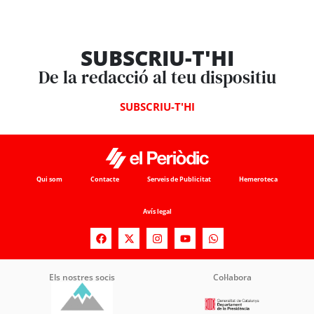
SUBSCRIU-T'HI
De la redacció al teu dispositiu
SUBSCRIU-T'HI
Qui som
Contacte
Serveis de Publicitat
Hemeroteca
Avís legal
Els nostres socis
Col·labora