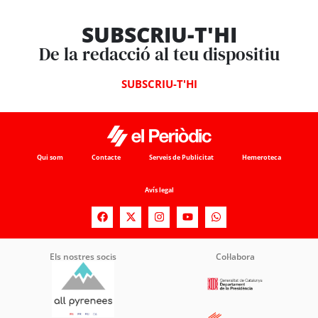
SUBSCRIU-T'HI
De la redacció al teu dispositiu
SUBSCRIU-T'HI
Qui som
Contacte
Serveis de Publicitat
Hemeroteca
Avís legal
Els nostres socis
Col·labora