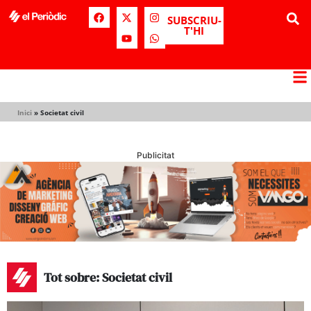
SUBSCRIU-
T'HI
Inici
»
Societat civil
Publicitat
Tot sobre: Societat civil