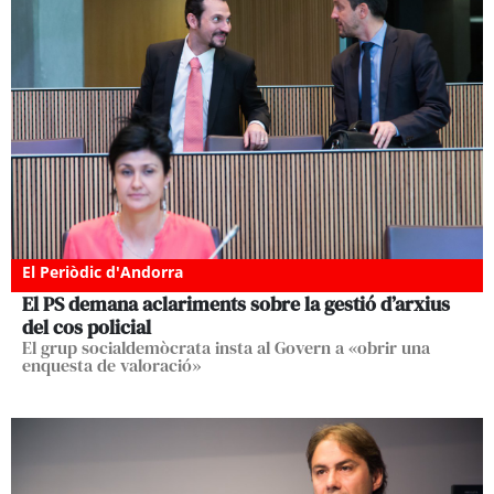
El Periòdic d'Andorra
El PS demana aclariments sobre la gestió d’arxius
del cos policial
El grup socialdemòcrata insta al Govern a «obrir una
enquesta de valoració»