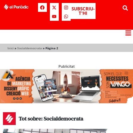
SUBSCRIU-
T'HI
Inici
»
Socialdemocrata
»
Pàgina 2
Publicitat
Tot sobre: Socialdemocrata