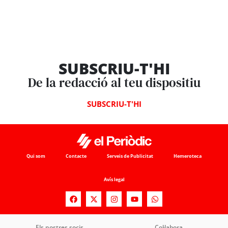
SUBSCRIU-T'HI
De la redacció al teu dispositiu
SUBSCRIU-T'HI
Qui som
Contacte
Serveis de Publicitat
Hemeroteca
Avís legal
Els nostres socis
Col·labora