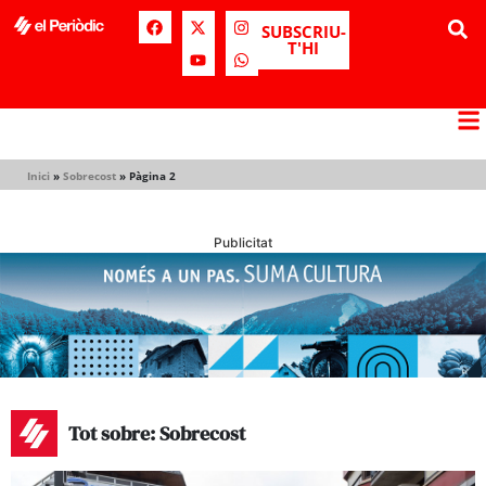
SUBSCRIU-
T'HI
Inici
»
Sobrecost
»
Pàgina 2
Publicitat
Tot sobre: Sobrecost