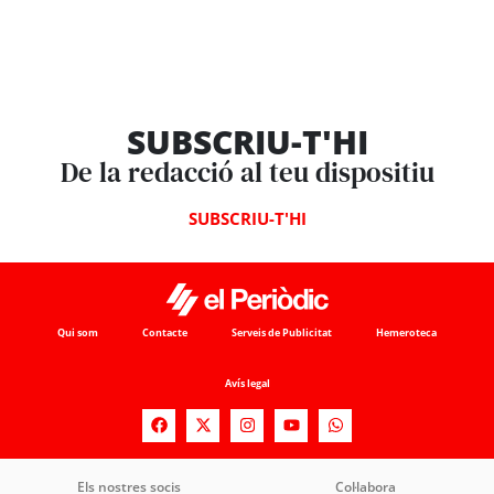
SUBSCRIU-T'HI
De la redacció al teu dispositiu
SUBSCRIU-T'HI
Qui som
Contacte
Serveis de Publicitat
Hemeroteca
Avís legal
Els nostres socis
Col·labora