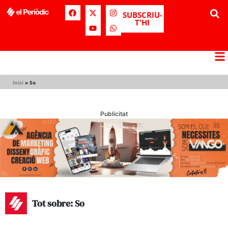
SUBSCRIU-
T'HI
Inici
»
So
Publicitat
Tot sobre: So