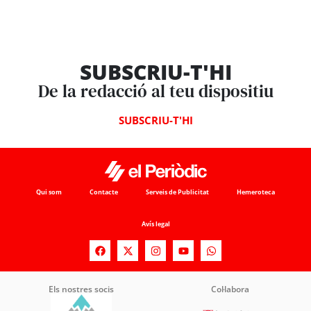
SUBSCRIU-T'HI
De la redacció al teu dispositiu
SUBSCRIU-T'HI
Qui som
Contacte
Serveis de Publicitat
Hemeroteca
Avís legal
Els nostres socis
Col·labora