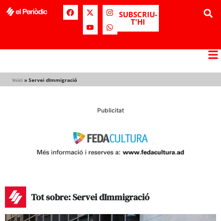
SUBSCRIU-
T'HI
Inici
»
Servei dImmigració
Publicitat
Tot sobre: Servei dImmigració