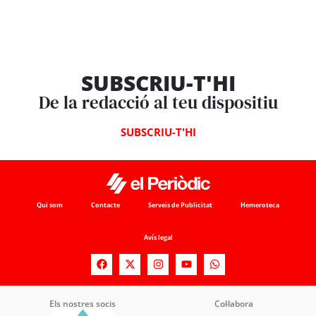
SUBSCRIU-T'HI
De la redacció al teu dispositiu
SUBSCRIU-T'HI
Qui som
Contacte
Serveis de Publicitat
Hemeroteca
Avís legal
Els nostres socis
Col·labora