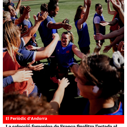
El Periòdic d'Andorra
La selecció femenina de França finalitza l’estada al