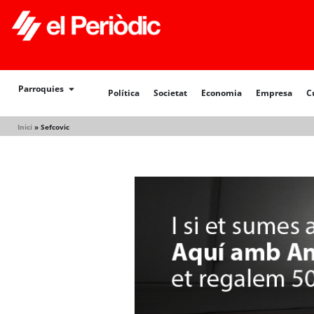
Política
Societat
Economia
Empresa
Cultur
Parroquies
Política
Societat
Economia
Empresa
C
Inici
»
Sefcovic