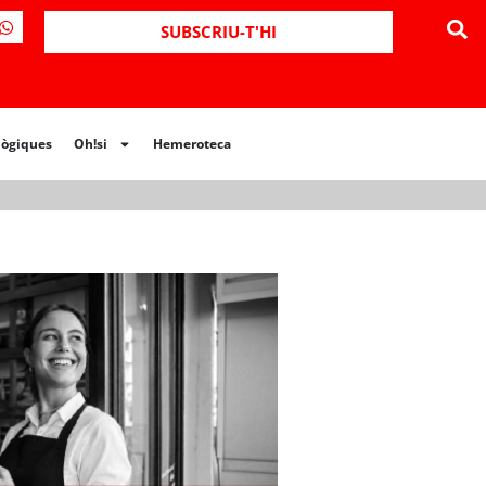
ues
Oh!si
Hemeroteca
SUBSCRIU-T'HI
lògiques
Oh!si
Hemeroteca