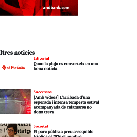
ltres noticies
Editorial
Quan la pluja es converteix en una
bona notícia
Successos
[Amb vídeos] L’arribada d’una
esperada i intensa tempesta estival
acompanyada de calamarsa no
dona treva
Societat
El parc públic a preu assequible
triplica el 2026 el nombre