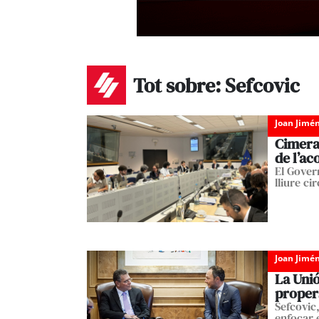
Tot sobre: Sefcovic
Joan Jimé
Cimera
de l’ac
El Gover
lliure ci
Joan Jimé
La Unió
proper
Sefcovic
enfocar 