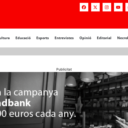
a
Educació
Esports
Entrevistes
Opinió
Editorial
Necrològiq
ultura
Educació
Esports
Entrevistes
Opinió
Editorial
Necro
Publicitat