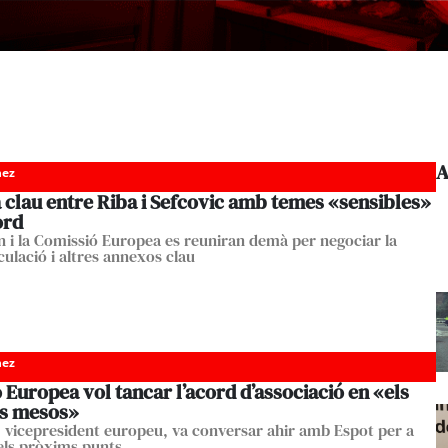
A
nez
 clau entre Riba i Sefcovic amb temes «sensibles»
ord
n i la Comissió Europea es reuniran demà per negociar la
rculació i altres annexos clau
nez
 Europea vol tancar l’acord d’associació en «els
s mesos»
, vicepresident europeu, va conversar ahir amb Espot per a
els pròxims punts