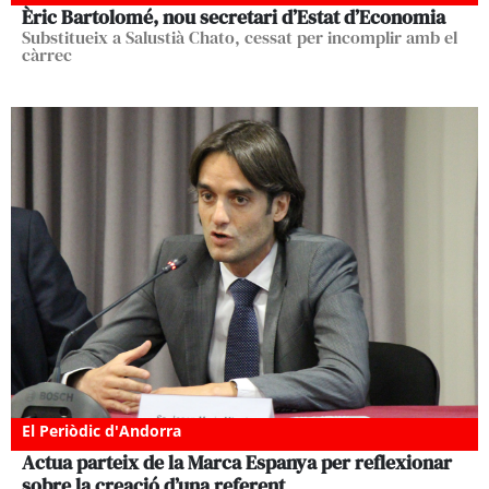
Èric Bartolomé, nou secretari d’Estat d’Economia
Substitueix a Salustià Chato, cessat per incomplir amb el
càrrec
El Periòdic d'Andorra
Actua parteix de la Marca Espanya per reflexionar
sobre la creació d’una referent