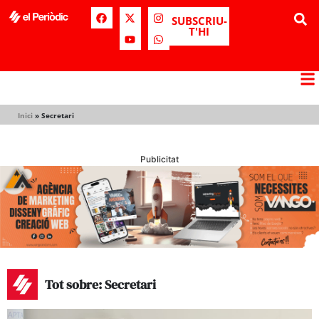
SUBSCRIU-
T'HI
Inici
»
Secretari
Publicitat
Tot sobre: Secretari