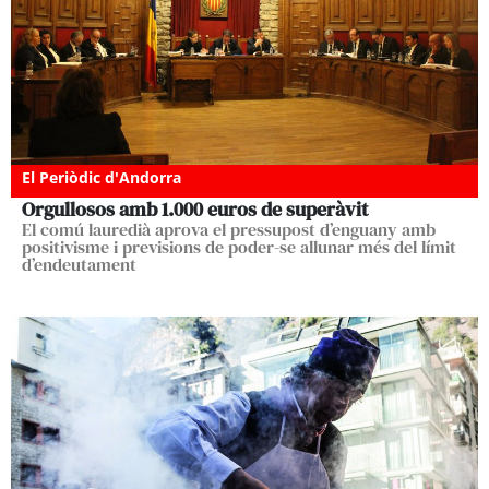
El Periòdic d'Andorra
Orgullosos amb 1.000 euros de superàvit
El comú lauredià aprova el pressupost d’enguany amb
positivisme i previsions de poder-se allunar més del límit
d’endeutament