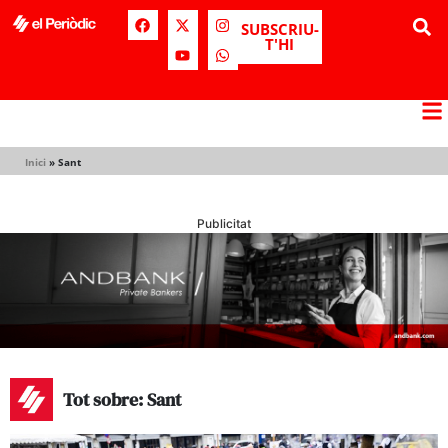
SUBSCRIU-
T'HI
Inici
»
Sant
Publicitat
Tot sobre: Sant