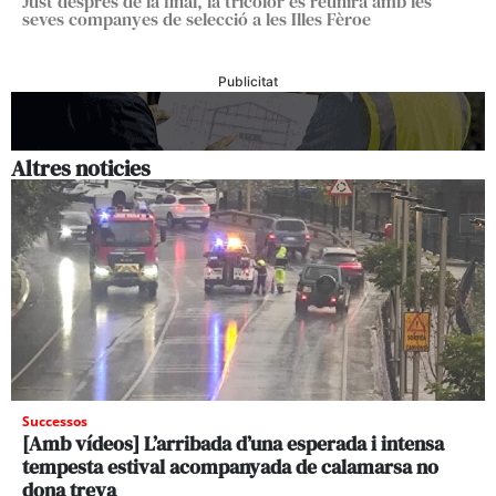
Just després de la final, la tricolor es reunirà amb les
seves companyes de selecció a les Illes Fèroe
Publicitat
Altres noticies
Successos
[Amb vídeos] L’arribada d’una esperada i intensa
tempesta estival acompanyada de calamarsa no
dona treva