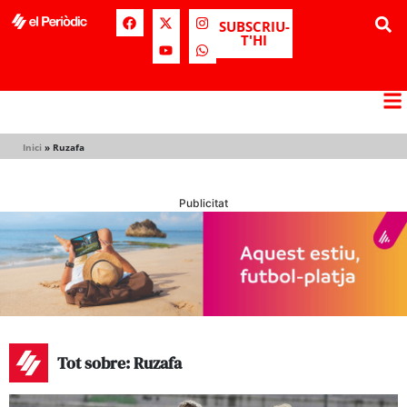
SUBSCRIU-
T'HI
Inici
»
Ruzafa
Publicitat
Tot sobre: Ruzafa