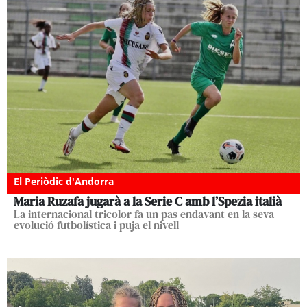
El Periòdic d'Andorra
Maria Ruzafa jugarà a la Serie C amb l’Spezia italià
La internacional tricolor fa un pas endavant en la seva
evolució futbolística i puja el nivell