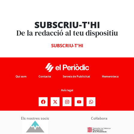
SUBSCRIU-T'HI
De la redacció al teu dispositiu
SUBSCRIU-T'HI
Qui som
Contacte
Serveis de Publicitat
Hemeroteca
Avís legal
Els nostres socis
Col·labora