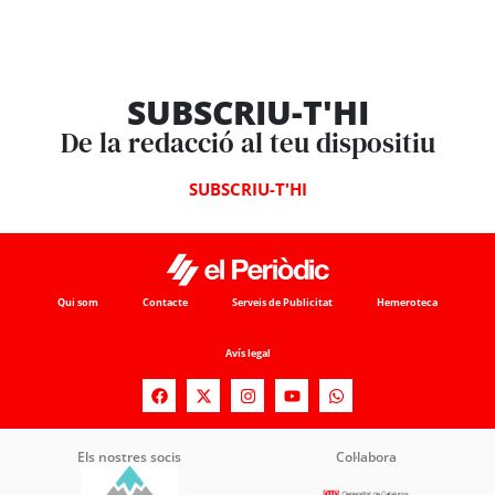
SUBSCRIU-T'HI
De la redacció al teu dispositiu
SUBSCRIU-T'HI
Qui som
Contacte
Serveis de Publicitat
Hemeroteca
Avís legal
Els nostres socis
Col·labora