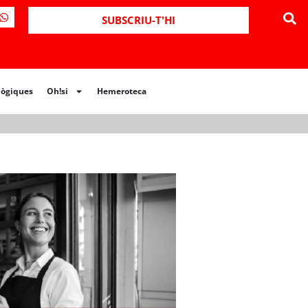
ues
Oh!si
Hemeroteca
SUBSCRIU-T'HI
lògiques
Oh!si
Hemeroteca