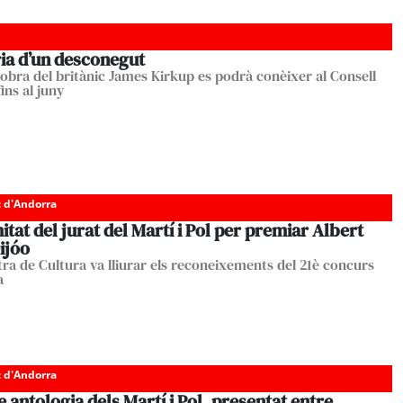
a d’un desconegut
i obra del britànic James Kirkup es podrà conèixer al Consell
ins al juny
c d'Andorra
tat del jurat del Martí i Pol per premiar Albert
ijóo
tra de Cultura va lliurar els reconeixements del 21è concurs
a
c d'Andorra
re antologia dels Martí i Pol, presentat entre