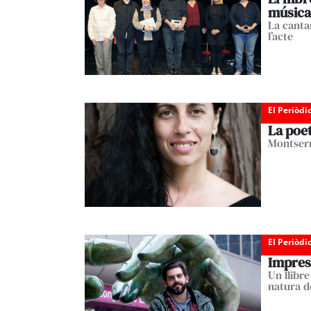
música
La cantan
l’acte
El Periòdi
La poet
Montserr
El Periòdi
Impres
Un llibre
natura d