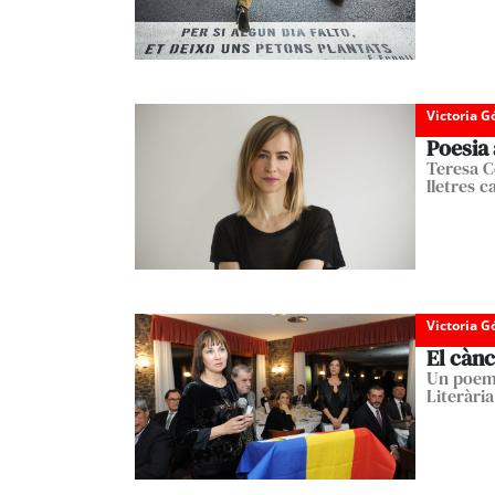
Victoria 
Poesia
Teresa Co
lletres c
Victoria 
El cànc
Un poema
Literària