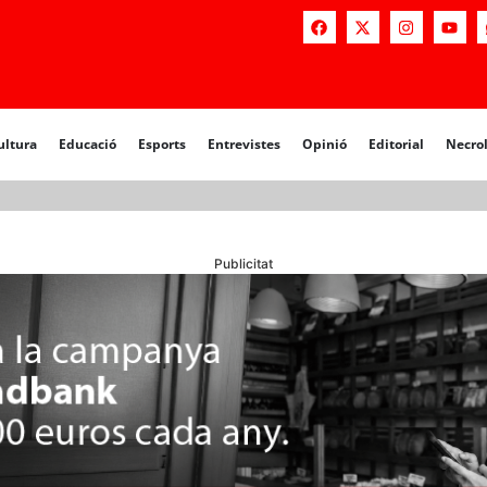
a
Educació
Esports
Entrevistes
Opinió
Editorial
Necrològiq
ultura
Educació
Esports
Entrevistes
Opinió
Editorial
Necro
Publicitat