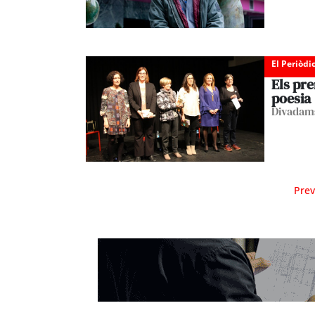
El Periòdi
Els pre
poesia
Divadams
Prev