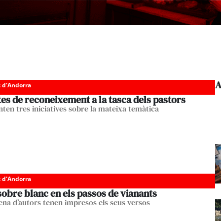
A
c d'Andorra
es de reconeixement a la tasca dels pastors
nten tres iniciatives sobre la mateixa temàtica
c d'Andorra
obre blanc en els passos de vianants
ena d’autors tenen impresos els seus versos