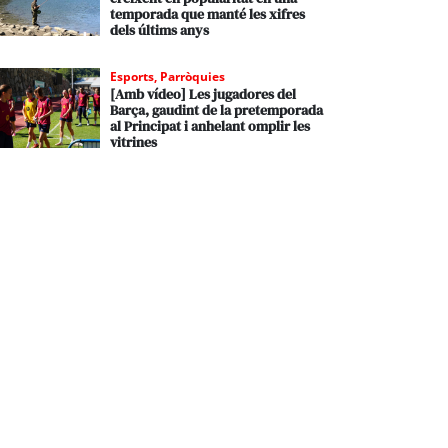
temporada que manté les xifres
dels últims anys
Esports
,
Parròquies
[Amb vídeo] Les jugadores del
Barça, gaudint de la pretemporada
al Principat i anhelant omplir les
vitrines