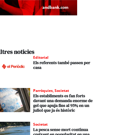
ltres noticies
Editorial
Els referents també passen per
casa
Parròquies
,
Societat
Els establiments es fan forts
davant una demanda enorme de
gel que apuja fins al 95% en un
juliol que ja és històric
Societat
La pesca sense mort continua
creixent en popularitat en una