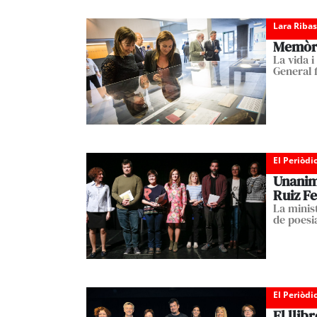
Lara Ribas
Memòri
La vida 
General f
El Periòdi
Unanimi
Ruiz Fe
La minis
de poesi
El Periòdi
El llib