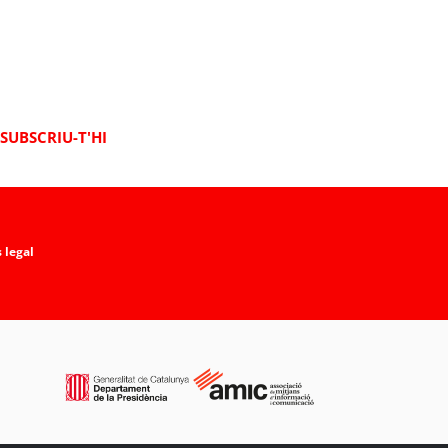
SUBSCRIU-T'HI
 legal