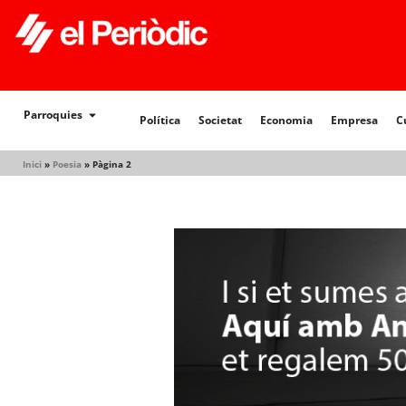
Política
Societat
Economia
Empresa
Cultur
Parroquies
Política
Societat
Economia
Empresa
C
Inici
»
Poesia
»
Pàgina 2