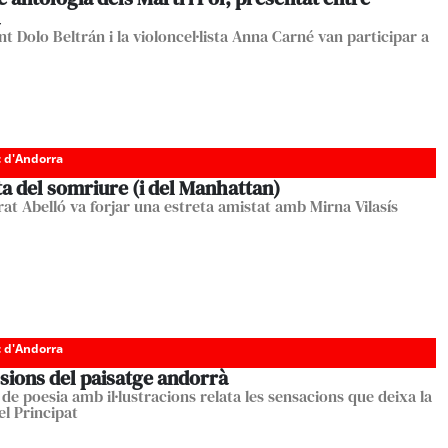
t Dolo Beltrán i la violoncel·lista Anna Carné van participar a
c d'Andorra
a del somriure (i del Manhattan)
at Abelló va forjar una estreta amistat amb Mirna Vilasís
c d'Andorra
sions del paisatge andorrà
 de poesia amb il·lustracions relata les sensacions que deixa la
el Principat