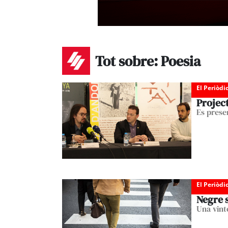
Tot sobre: Poesia
El Periòdi
Project
Es prese
El Periòdi
Negre s
Una vint