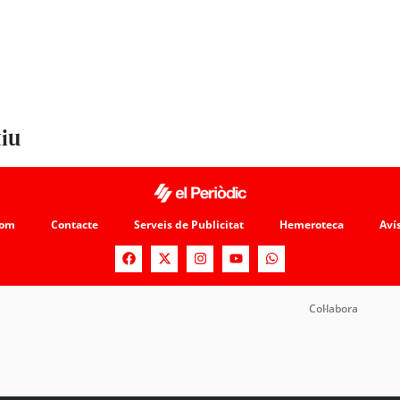
tiu
som
Contacte
Serveis de Publicitat
Hemeroteca
Avís
Col·labora