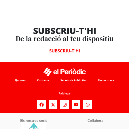
SUBSCRIU-T'HI
De la redacció al teu dispositiu
SUBSCRIU-T'HI
Qui som
Contacte
Serveis de Publicitat
Hemeroteca
Avís legal
Els nostres socis
Col·labora