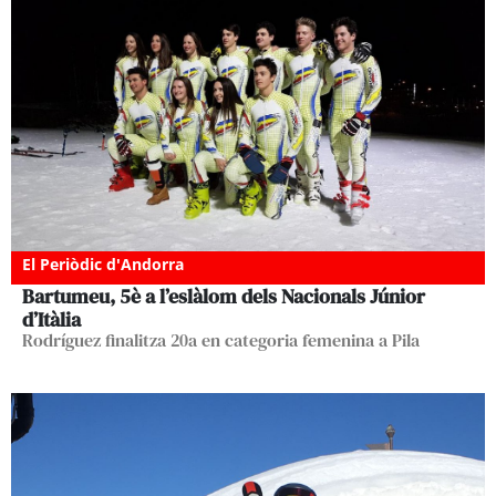
El Periòdic d'Andorra
Bartumeu, 5è a l’eslàlom dels Nacionals Júnior
d’Itàlia
Rodríguez finalitza 20a en categoria femenina a Pila