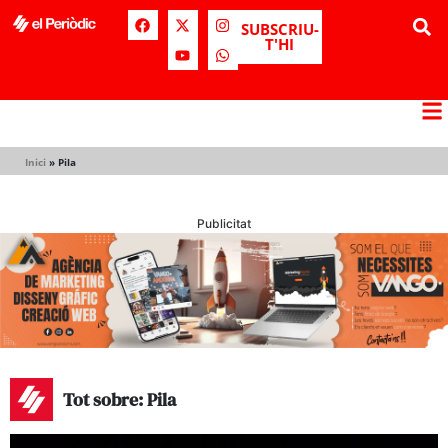
SUBSCRIU-
T'HI
Inici
»
Pila
Publicitat
Tot sobre: Pila