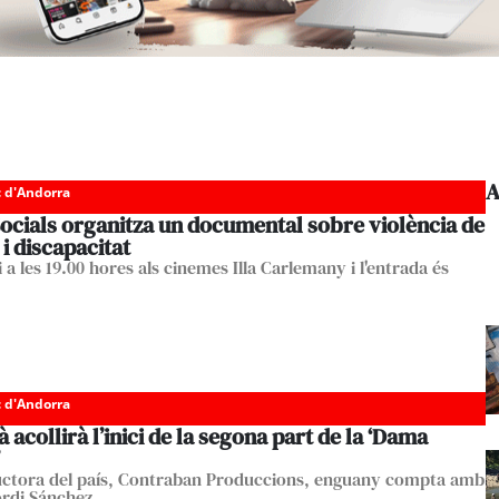
A
c d'Andorra
ocials organitza un documental sobre violència de
i discapacitat
 a les 19.00 hores als cinemes Illa Carlemany i l'entrada és
c d'Andorra
 acollirà l’inici de la segona part de la ‘Dama
ctora del país, Contraban Produccions, enguany compta amb
ordi Sánchez