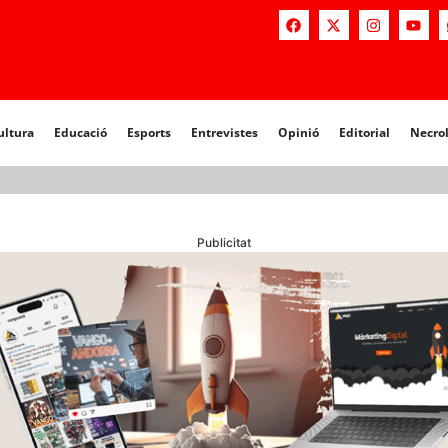
a
Educació
Esports
Entrevistes
Opinió
Editorial
Necrològiq
ultura
Educació
Esports
Entrevistes
Opinió
Editorial
Necro
Publicitat