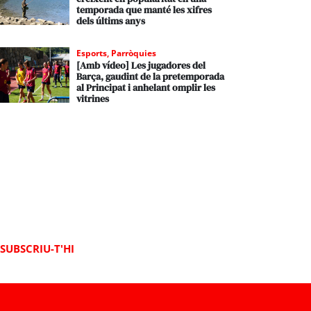
temporada que manté les xifres
dels últims anys
Esports
,
Parròquies
[Amb vídeo] Les jugadores del
Barça, gaudint de la pretemporada
al Principat i anhelant omplir les
vitrines
SUBSCRIU-T'HI