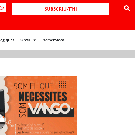
ues
Oh!si
Hemeroteca
SUBSCRIU-T'HI
lògiques
Oh!si
Hemeroteca