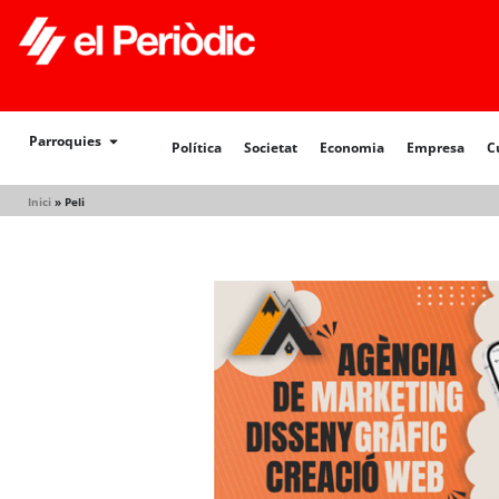
Política
Societat
Economia
Empresa
Cultur
Parroquies
Política
Societat
Economia
Empresa
C
Inici
»
Peli