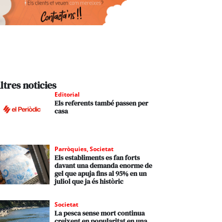
ltres noticies
Editorial
Els referents també passen per
casa
Parròquies
,
Societat
Els establiments es fan forts
davant una demanda enorme de
gel que apuja fins al 95% en un
juliol que ja és històric
Societat
La pesca sense mort continua
creixent en popularitat en una