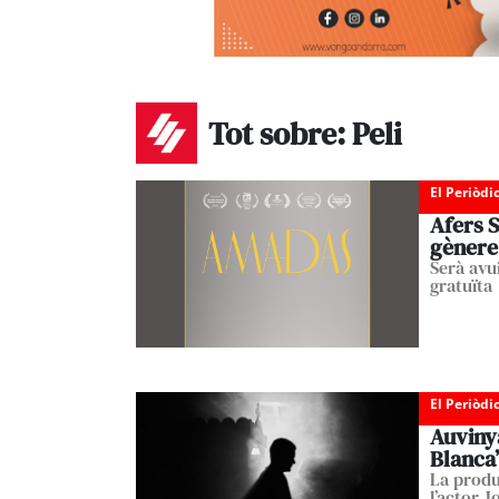
Tot sobre: Peli
El Periòdi
Afers S
gènere 
Serà avui
gratuïta
El Periòdi
Auvinyà
Blanca’
La produ
l’actor J