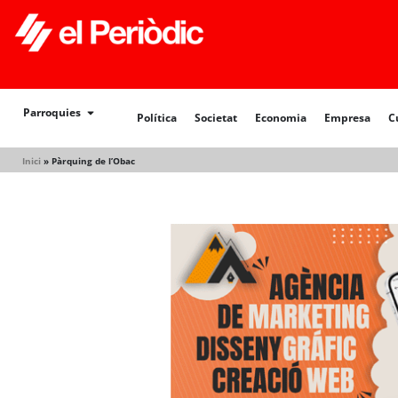
Política
Societat
Economia
Empresa
Cultur
Parroquies
Política
Societat
Economia
Empresa
C
Inici
»
Pàrquing de l’Obac