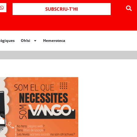
ues
Oh!si
Hemeroteca
SUBSCRIU-T'HI
lògiques
Oh!si
Hemeroteca