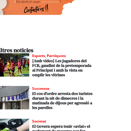
ltres noticies
Esports
,
Parròquies
[Amb vídeo] Les jugadores del
FCB, gaudint de la pretemporada
al Principat i amb la vista en
omplir les vitrines
Successos
El cos d’ordre arresta dos turistes
durant la nit de dimecres i la
matinada de dijous per agressió a
les parelles
Societat
El Govern espera tenir «aviat» el