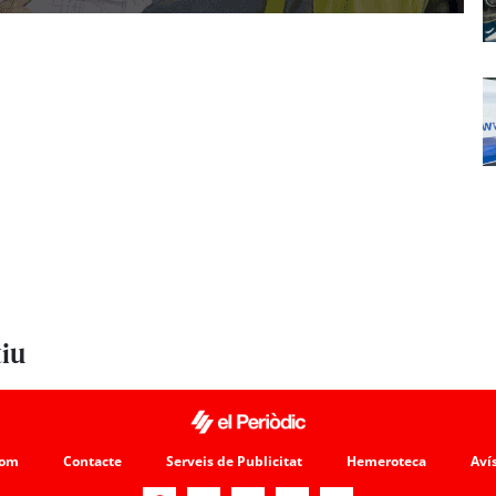
tiu
som
Contacte
Serveis de Publicitat
Hemeroteca
Avís