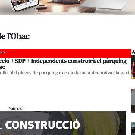
e l’Obac
A
cos
cció + SDP + Independents construirà el pàrquing
ac
ollir 500 places de pàrquing que ajudaran a dinamitzar la part
Publicitat