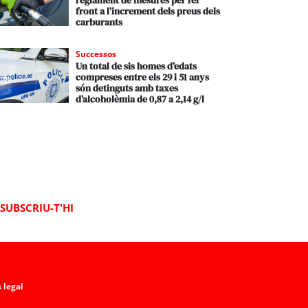
reglament de mesures per fer
front a l’increment dels preus dels
carburants
Successos
Un total de sis homes d’edats
compreses entre els 29 i 51 anys
són detinguts amb taxes
d’alcoholèmia de 0,87 a 2,14 g/l
SUBSCRIU-T'HI
 legal