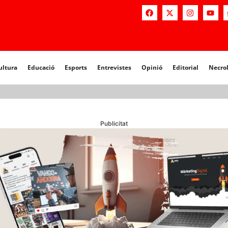
a
Educació
Esports
Entrevistes
Opinió
Editorial
Necrològiq
ultura
Educació
Esports
Entrevistes
Opinió
Editorial
Necro
Publicitat