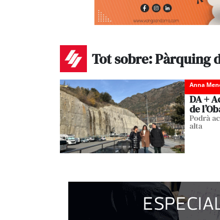
Tot sobre: Pàrquing d
Anna Men
DA + A
de l’Ob
Podrà ac
alta