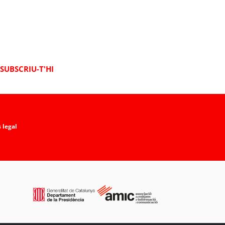
SUBSCRIU-T'HI
 legal