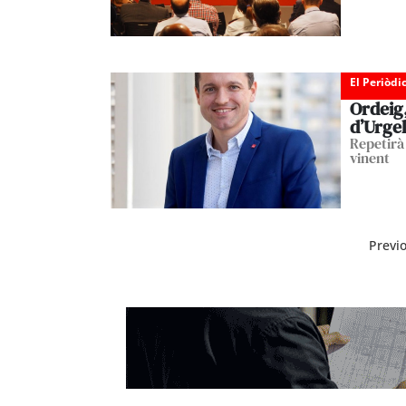
El Periòdi
Ordeig,
d’Urgel
Repetirà
vinent
Previ