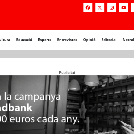
a
Educació
Esports
Entrevistes
Opinió
Editorial
Necrològiq
ultura
Educació
Esports
Entrevistes
Opinió
Editorial
Necro
Publicitat