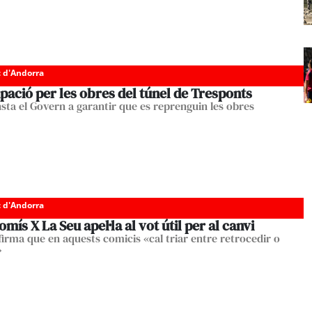
c d'Andorra
ació per les obres del túnel de Tresponts
nsta el Govern a garantir que es reprenguin les obres
c d'Andorra
ís X La Seu apel·la al vot útil per al canvi
firma que en aquests comicis «cal triar entre retrocedir o
»