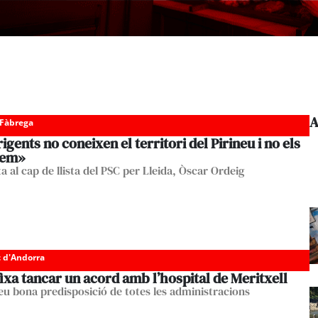
A
 Fàbrega
rigents no coneixen el territori del Pirineu i no els
tem»
a al cap de llista del PSC per Lleida, Òscar Ordeig
c d'Andorra
 fixa tancar un acord amb l’hospital de Meritxell
eu bona predisposició de totes les administracions