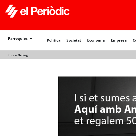
Política
Societat
Economia
Empresa
Cultur
Parroquies
Política
Societat
Economia
Empresa
C
Inici
»
Ordeig