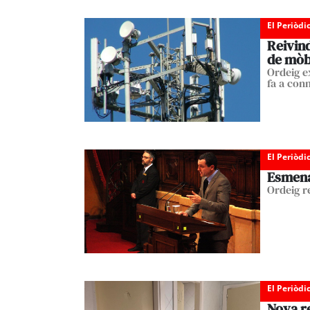
El Periòdi
Reivind
de mòbi
Ordeig e
fa a con
El Periòdi
Esmena 
Ordeig re
El Periòdi
Nova re