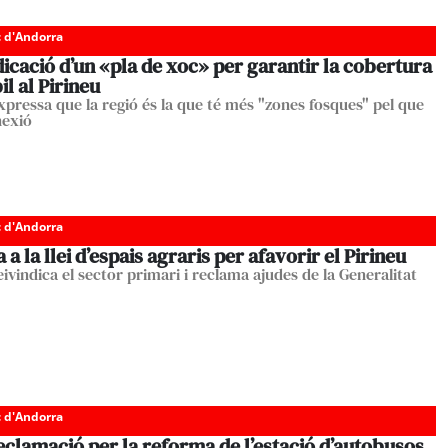
c d'Andorra
icació d’un «pla de xoc» per garantir la cobertura
l al Pirineu
xpressa que la regió és la que té més "zones fosques" pel que
nexió
c d'Andorra
a la llei d’espais agraris per afavorir el Pirineu
ivindica el sector primari i reclama ajudes de la Generalitat
c d'Andorra
clamació per la reforma de l’estació d’autobusos