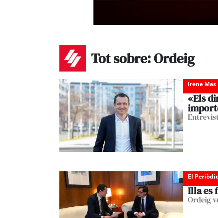
Tot sobre: Ordeig
Irene Mas
«Els di
impor
Entrevist
El Periòdi
Illa es
Ordeig v