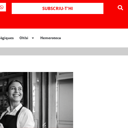
ues
Oh!si
Hemeroteca
SUBSCRIU-T'HI
lògiques
Oh!si
Hemeroteca