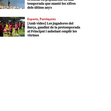
temporada que manté les xifres
dels últims anys
Esports
,
Parròquies
[Amb vídeo] Les jugadores del
Barça, gaudint de la pretemporada
al Principat i anhelant omplir les
vitrines