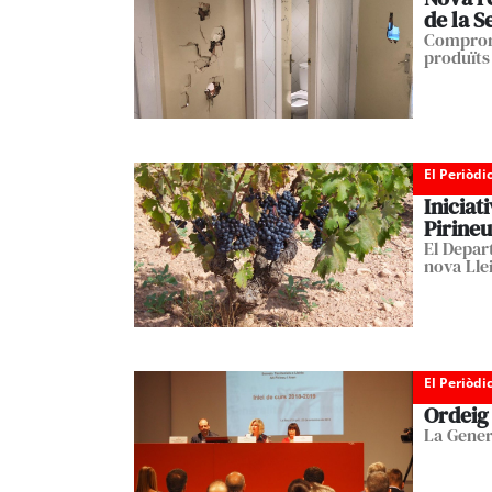
de la S
Compromí
produïts
El Periòdi
Iniciat
Pirineu
El Depar
nova Llei
El Periòdi
Ordeig 
La Gener