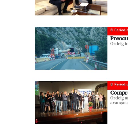
El Periòdi
Preocup
Ordeig i
El Periòdi
Comprom
Ordeig a
avançar