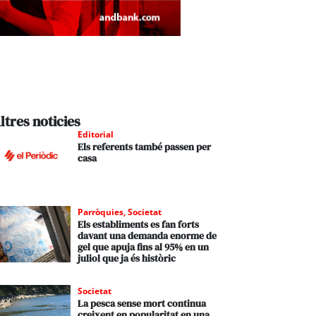
ltres noticies
Editorial
Els referents també passen per
casa
Parròquies
,
Societat
Els establiments es fan forts
davant una demanda enorme de
gel que apuja fins al 95% en un
juliol que ja és històric
Societat
La pesca sense mort continua
creixent en popularitat en una