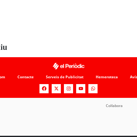
tiu
som
Contacte
Serveis de Publicitat
Hemeroteca
Avís
Col·labora