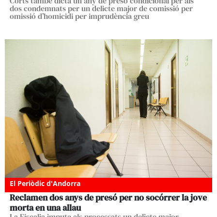
Corts també dicta un any de presó condicional per als
dos condemnats per un delicte major de comissió per
omissió d’homicidi per imprudència greu
El Periòdic d'Andorra
Reclamen dos anys de presó per no socórrer la jove
morta en una allau
La Fiscalia imputa als processats un delicte major