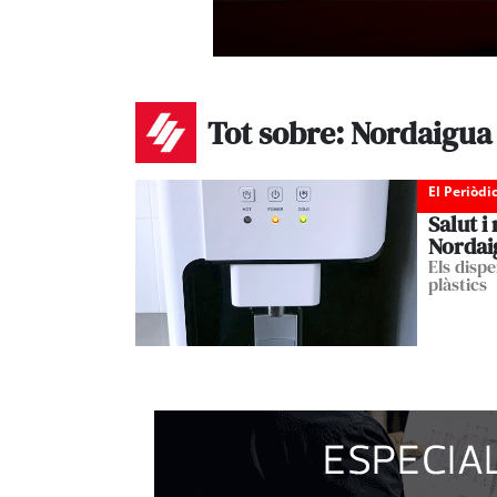
Tot sobre: Nordaigua
El Periòdi
Salut i
Nordai
Els dispe
plàstics