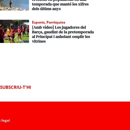
temporada que manté les xifres
dels últims anys
Esports
,
Parròquies
[Amb vídeo] Les jugadores del
Barça, gaudint de la pretemporada
al Principat i anhelant omplir les
vitrines
SUBSCRIU-T'HI
 legal