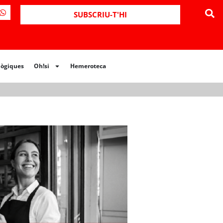
ues
Oh!si
Hemeroteca
SUBSCRIU-T'HI
lògiques
Oh!si
Hemeroteca