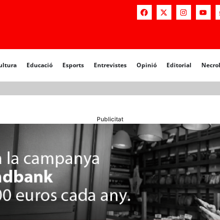
a
Educació
Esports
Entrevistes
Opinió
Editorial
Necrològiq
ultura
Educació
Esports
Entrevistes
Opinió
Editorial
Necro
Publicitat