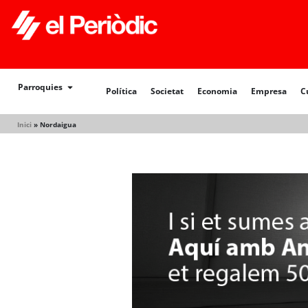
Política
Societat
Economia
Empresa
Cultur
Parroquies
Política
Societat
Economia
Empresa
C
Inici
»
Nordaigua