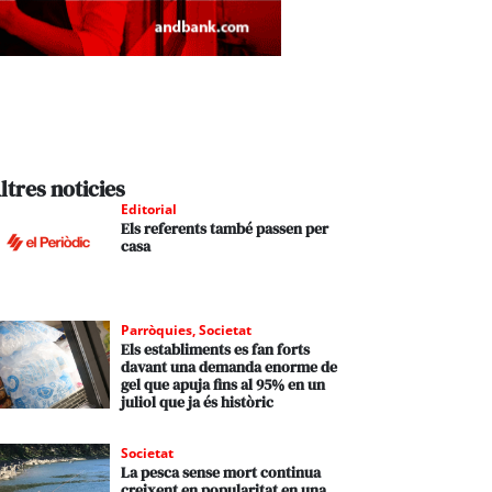
ltres noticies
Editorial
Els referents també passen per
casa
Parròquies
,
Societat
Els establiments es fan forts
davant una demanda enorme de
gel que apuja fins al 95% en un
juliol que ja és històric
Societat
La pesca sense mort continua
creixent en popularitat en una