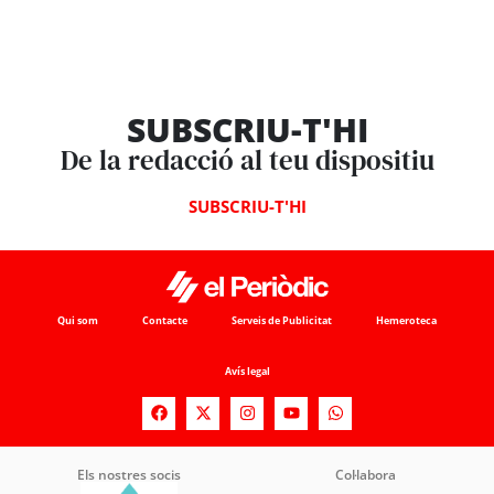
SUBSCRIU-T'HI
De la redacció al teu dispositiu
SUBSCRIU-T'HI
Qui som
Contacte
Serveis de Publicitat
Hemeroteca
Avís legal
Els nostres socis
Col·labora