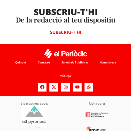
SUBSCRIU-T'HI
De la redacció al teu dispositiu
SUBSCRIU-T'HI
Qui som
Contacte
Serveis de Publicitat
Hemeroteca
Avís legal
Els nostres socis
Col·labora