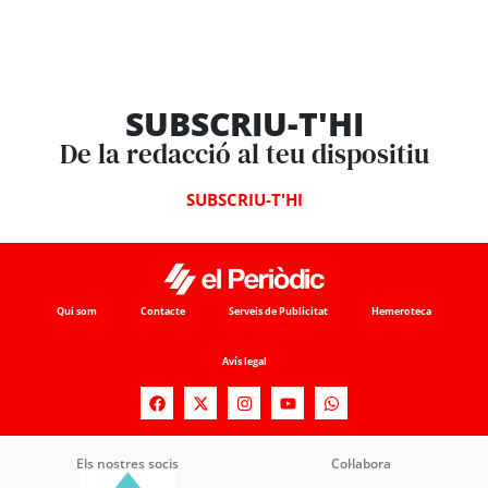
SUBSCRIU-T'HI
De la redacció al teu dispositiu
SUBSCRIU-T'HI
Qui som
Contacte
Serveis de Publicitat
Hemeroteca
Avís legal
Els nostres socis
Col·labora