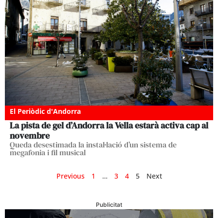
El Periòdic d'Andorra
La pista de gel d’Andorra la Vella estarà activa cap al
novembre
Queda desestimada la instal·lació d’un sistema de
megafonia i fil musical
Previous
1
…
3
4
5
Next
Publicitat