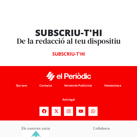
SUBSCRIU-T'HI
De la redacció al teu dispositiu
SUBSCRIU-T'HI
Qui som
Contacte
Serveis de Publicitat
Hemeroteca
Avís legal
Els nostres socis
Col·labora