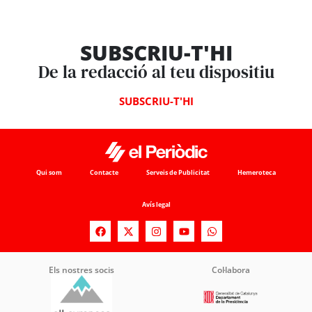
SUBSCRIU-T'HI
De la redacció al teu dispositiu
SUBSCRIU-T'HI
Qui som
Contacte
Serveis de Publicitat
Hemeroteca
Avís legal
Els nostres socis
Col·labora