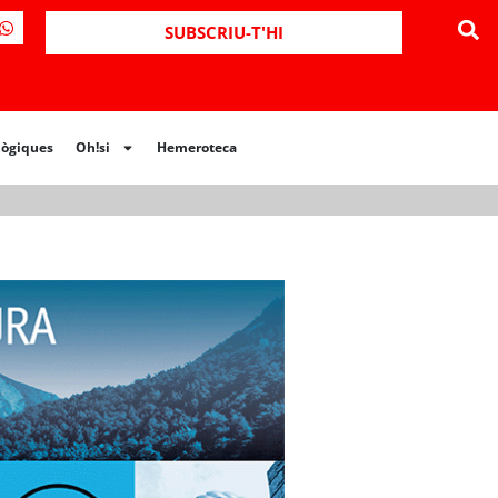
ues
Oh!si
Hemeroteca
SUBSCRIU-T'HI
lògiques
Oh!si
Hemeroteca