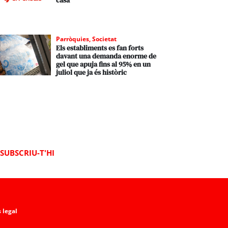
casa
Parròquies
,
Societat
Els establiments es fan forts
davant una demanda enorme de
gel que apuja fins al 95% en un
juliol que ja és històric
SUBSCRIU-T'HI
 legal