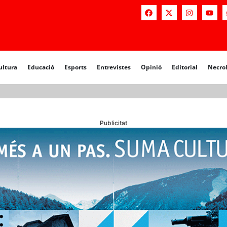
a
Educació
Esports
Entrevistes
Opinió
Editorial
Necrològiq
ultura
Educació
Esports
Entrevistes
Opinió
Editorial
Necro
Publicitat