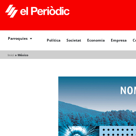
Política
Societat
Economia
Empresa
Cultur
Parroquies
Política
Societat
Economia
Empresa
C
Inici
»
México