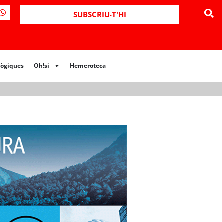
ues
Oh!si
Hemeroteca
SUBSCRIU-T'HI
lògiques
Oh!si
Hemeroteca