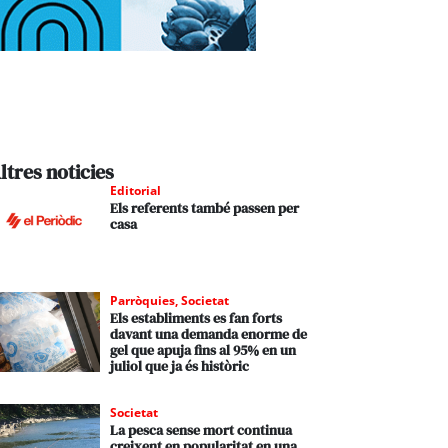
ltres noticies
Editorial
Els referents també passen per
casa
Parròquies
,
Societat
Els establiments es fan forts
davant una demanda enorme de
gel que apuja fins al 95% en un
juliol que ja és històric
Societat
La pesca sense mort continua
creixent en popularitat en una