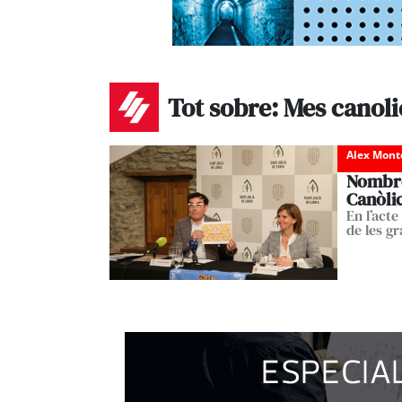
Tot sobre: Mes canol
Alex Mont
Nombros
Canòli
En l’acte
de les g