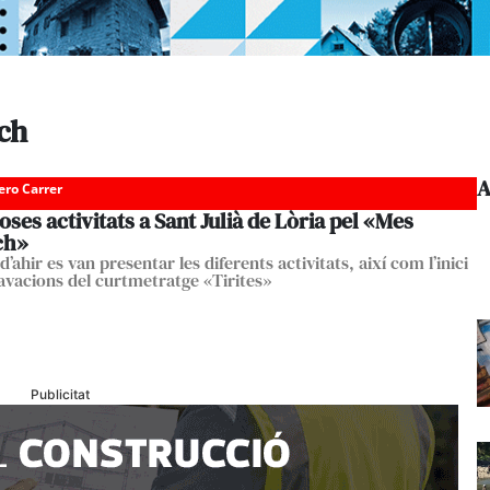
ich
A
ero Carrer
es activitats a Sant Julià de Lòria pel «Mes
ch»
 d’ahir es van presentar les diferents activitats, així com l’inici
ravacions del curtmetratge «Tirites»
Publicitat