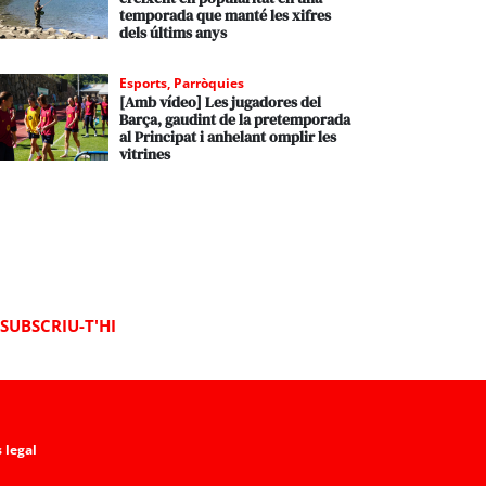
temporada que manté les xifres
dels últims anys
Esports
,
Parròquies
[Amb vídeo] Les jugadores del
Barça, gaudint de la pretemporada
al Principat i anhelant omplir les
vitrines
SUBSCRIU-T'HI
 legal