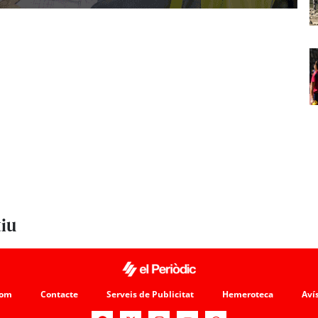
tiu
som
Contacte
Serveis de Publicitat
Hemeroteca
Avís