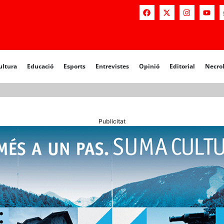
a
Educació
Esports
Entrevistes
Opinió
Editorial
Necrològiq
ultura
Educació
Esports
Entrevistes
Opinió
Editorial
Necro
Publicitat