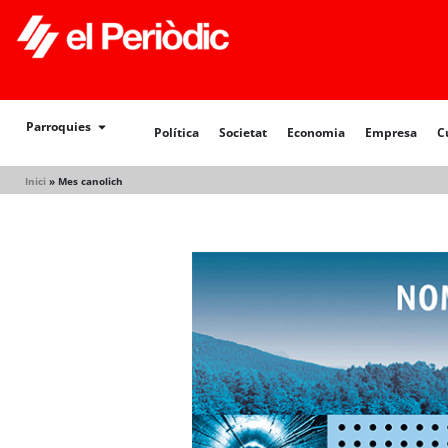
Política
Societat
Economia
Empresa
Cultur
Parroquies
Política
Societat
Economia
Empresa
C
Inici
»
Mes canolich