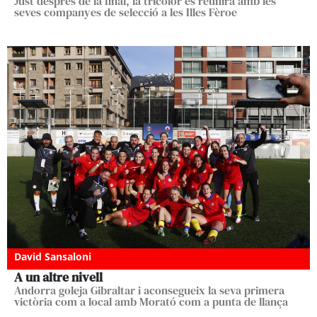
Just després de la final, la tricolor es reunirà amb les
seves companyes de selecció a les Illes Fèroe
David Sansaloni
A un altre nivell
Andorra goleja Gibraltar i aconsegueix la seva primera
victòria com a local amb Morató com a punta de llança