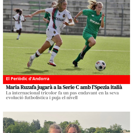
El Periòdic d'Andorra
Maria Ruzafa jugarà a la Serie C amb l’Spezia italià
La internacional tricolor fa un pas endavant en la seva
evolució futbolística i puja el nivell