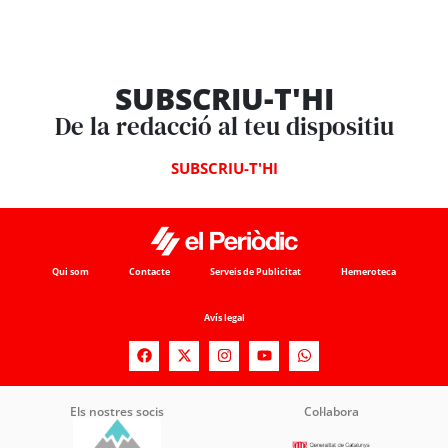
SUBSCRIU-T'HI
De la redacció al teu dispositiu
SUBSCRIU-T'HI
Qui som
Contacte
Serveis de Publicitat
Hemeroteca
Avís legal
Els nostres socis
Col·labora