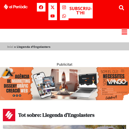
SUBSCRIU-
T'HI
Inici
»
Llegenda d'Engolasters
Publicitat
Tot sobre: Llegenda d’Engolasters