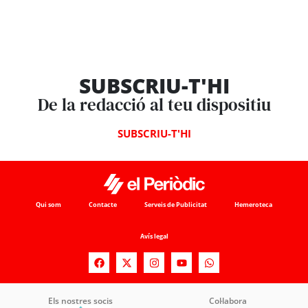
SUBSCRIU-T'HI
De la redacció al teu dispositiu
SUBSCRIU-T'HI
Qui som
Contacte
Serveis de Publicitat
Hemeroteca
Avís legal
Els nostres socis
Col·labora