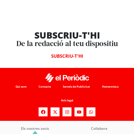
SUBSCRIU-T'HI
De la redacció al teu dispositiu
SUBSCRIU-T'HI
Qui som
Contacte
Serveis de Publicitat
Hemeroteca
Avís legal
Els nostres socis
Col·labora