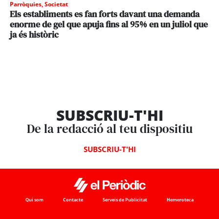
Parròquies
,
Societat
Els establiments es fan forts davant una demanda
enorme de gel que apuja fins al 95% en un juliol que
ja és històric
SUBSCRIU-T'HI
De la redacció al teu dispositiu
SUBSCRIU-T'HI
Qui som
Contacte
Serveis de Publicitat
Hemeroteca