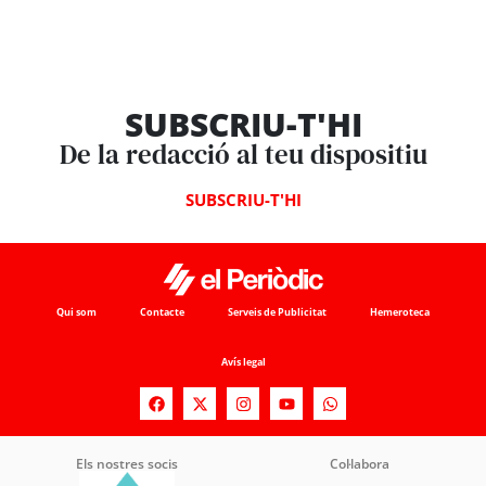
SUBSCRIU-T'HI
De la redacció al teu dispositiu
SUBSCRIU-T'HI
Qui som
Contacte
Serveis de Publicitat
Hemeroteca
Avís legal
Els nostres socis
Col·labora