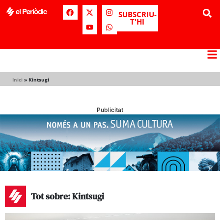
SUBSCRIU-
T'HI
Inici
»
Kintsugi
Publicitat
Tot sobre: Kintsugi