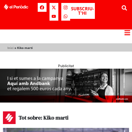
SUBSCRIU-
T'HI
Inici
»
Kiko marti
Publicitat
Tot sobre: Kiko marti