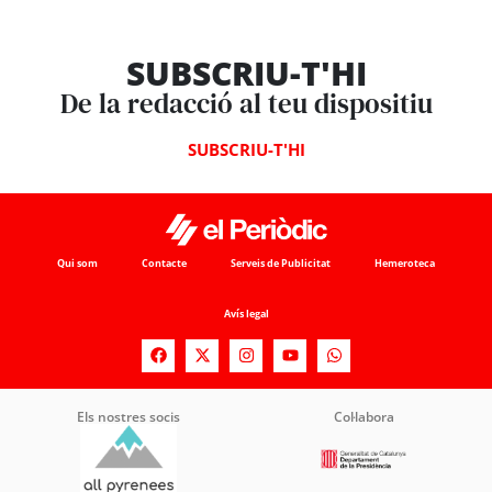
SUBSCRIU-T'HI
De la redacció al teu dispositiu
SUBSCRIU-T'HI
Qui som
Contacte
Serveis de Publicitat
Hemeroteca
Avís legal
Els nostres socis
Col·labora