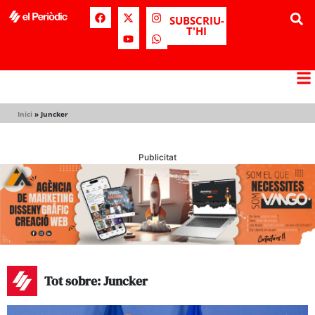
SUBSCRIU-
T'HI
Inici
»
Juncker
Publicitat
Tot sobre: Juncker