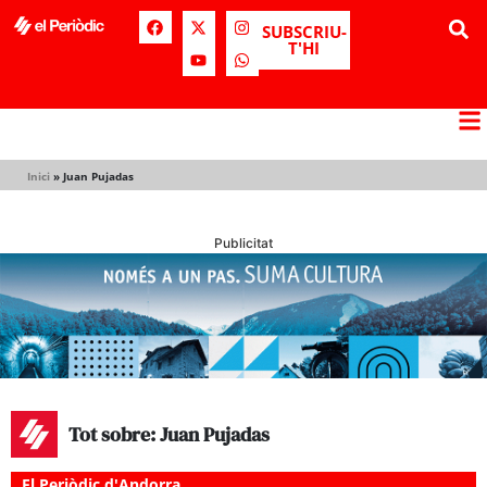
SUBSCRIU-
T'HI
Inici
»
Juan Pujadas
Publicitat
Tot sobre: Juan Pujadas
El Periòdic d'Andorra