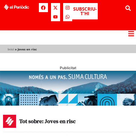
SUBSCRIU-
T'HI
Inici
»
Joves en risc
Publicitat
Tot sobre: Joves en risc