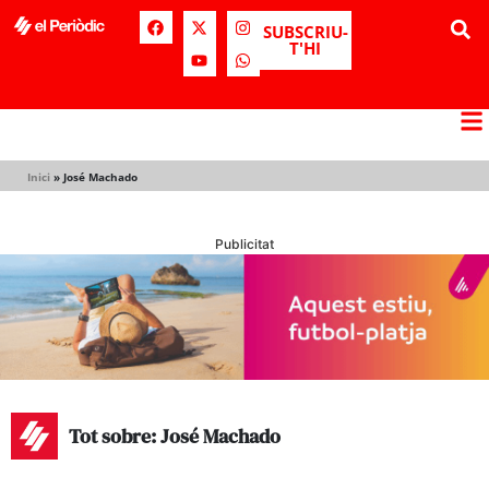
SUBSCRIU-
T'HI
Inici
»
José Machado
Publicitat
Tot sobre: José Machado