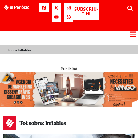
SUBSCRIU-
T'HI
Inici
»
Inflables
Publicitat
Tot sobre: Inflables