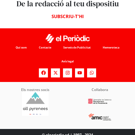
De la redacció al teu dispositiu
SUBSCRIU-T'HI
Qui som
Contacte
Serveis de Publicitat
Hemeroteca
Avís legal
Els nostres socis
Col·labora
© elperiodic.ad | 1997 - 2024