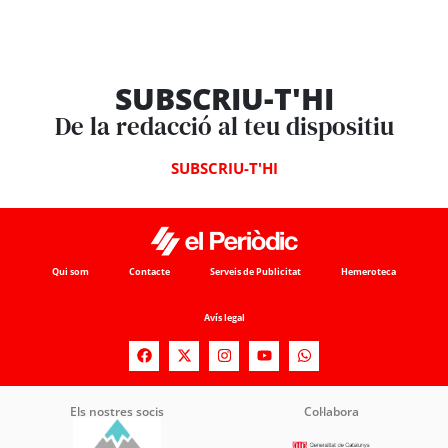
SUBSCRIU-T'HI
De la redacció al teu dispositiu
SUBSCRIU-T'HI
Qui som
Contacte
Serveis de Publicitat
Hemeroteca
Avís legal
Els nostres socis
Col·labora