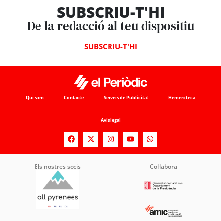
SUBSCRIU-T'HI
De la redacció al teu dispositiu
SUBSCRIU-T'HI
Qui som
Contacte
Serveis de Publicitat
Hemeroteca
Avís legal
Els nostres socis
Col·labora