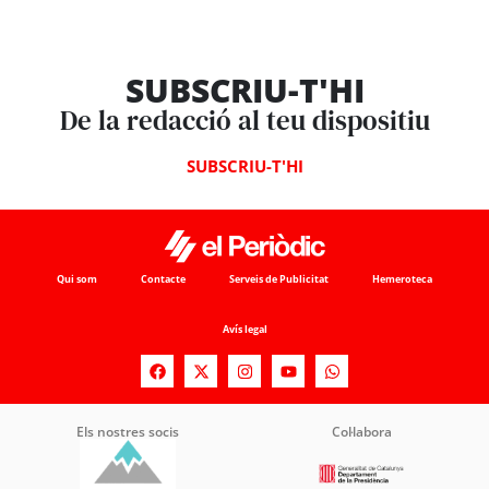
SUBSCRIU-T'HI
De la redacció al teu dispositiu
SUBSCRIU-T'HI
Qui som
Contacte
Serveis de Publicitat
Hemeroteca
Avís legal
Els nostres socis
Col·labora