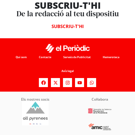
SUBSCRIU-T'HI
De la redacció al teu dispositiu
SUBSCRIU-T'HI
Qui som
Contacte
Serveis de Publicitat
Hemeroteca
Avís legal
Els nostres socis
Col·labora