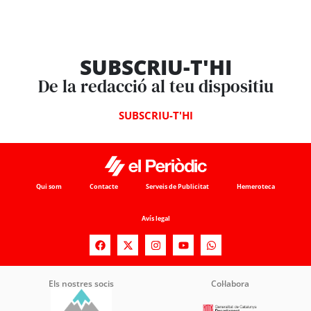
SUBSCRIU-T'HI
De la redacció al teu dispositiu
SUBSCRIU-T'HI
Qui som
Contacte
Serveis de Publicitat
Hemeroteca
Avís legal
Els nostres socis
Col·labora