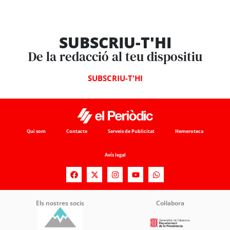
SUBSCRIU-T'HI
De la redacció al teu dispositiu
SUBSCRIU-T'HI
Qui som
Contacte
Serveis de Publicitat
Hemeroteca
Avís legal
Els nostres socis
Col·labora