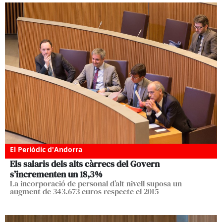
El Periòdic d'Andorra
Els salaris dels alts càrrecs del Govern
s’incrementen un 18,3%
La incorporació de personal d’alt nivell suposa un
augment de 343.673 euros respecte el 2015