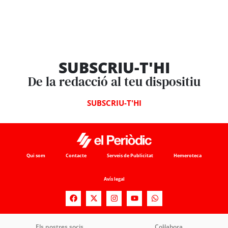
SUBSCRIU-T'HI
De la redacció al teu dispositiu
SUBSCRIU-T'HI
Qui som
Contacte
Serveis de Publicitat
Hemeroteca
Avís legal
Els nostres socis
Col·labora