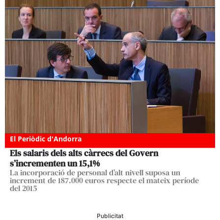
El Periòdic d'Andorra
Els salaris dels alts càrrecs del Govern
s’incrementen un 15,1%
La incorporació de personal d’alt nivell suposa un
increment de 187.000 euros respecte el mateix període
del 2015
Publicitat